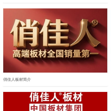
俏佳人板材简介