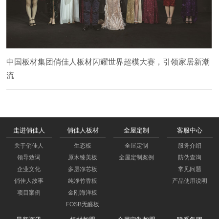
中国板材集团俏佳人板材闪耀世界超模大赛，引领家居新潮
流
走进俏佳人
俏佳人板材
全屋定制
客服中心
关于俏佳人
生态板
全屋定制
服务介绍
领导致词
原木臻美板
全屋定制案例
防伪查询
企业文化
多层净芯板
常见问题
俏佳人故事
纯净竹香板
产品使用说明
项目案例
金刚海洋板
FOSB无醛板