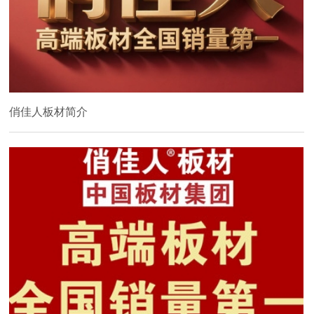
俏佳人板材简介