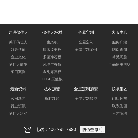
走进俏佳人
俏佳人板材
全屋定制
客服中心
关于俏佳人
生态板
全屋定制
服务介绍
领导致词
原木臻美板
全屋定制案例
防伪查询
企业文化
多层净芯板
常见问题
俏佳人故事
纯净竹香板
产品使用说明
项目案例
金刚海洋板
FOSB无醛板
最新资讯
板材加盟
全屋定制加盟
联系集团
公司新闻
板材加盟
全屋定制加盟
门店分布
行业资讯
联系集团
俏佳人活动
人才招聘
电话：400-998-7993