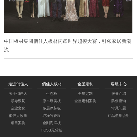
中国板材集团俏佳人板材闪耀世界超模大赛，引领家居新潮
流
走进俏佳人
俏佳人板材
全屋定制
客服中心
关于俏佳人
生态板
全屋定制
服务介绍
领导致词
原木臻美板
全屋定制案例
防伪查询
企业文化
多层净芯板
常见问题
俏佳人故事
纯净竹香板
产品使用说明
项目案例
金刚海洋板
FOSB无醛板