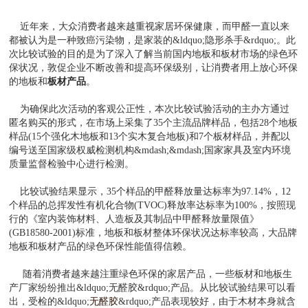
近年来，大众消费者越来越重视家居环保健康，而甲醛一直以来
都被认为是一种致癌污染物，是家装的&ldquo;隐形杀手&rdquo;。此
次比较试验的目的是为了深入了解当前国内地板和板材市场的绿色环
保状况，敦促企业不断改善和提高环保级别，让消费者用上放心环保
的地板和
板材产品
。
为确保此次活动的客观公正性，本次比较试验活动的主办方通过
匿名购买的形式，在市场上采集了35个主流品牌样品，包括28个地板
样品(15个强化木地板和13个实木复合地板)和7个板材样品，并配以
编号送至国家级权威检测机构&mdash;&mdash;国家家具及室内环境
质量监督检验中心进行检测。
比较试验结果显示，35个样品的甲醛释放量达标率为97.14%，12
个样品的总挥发性有机化合物(TVOC)释放率达标率为100%，按照现
行的《室内装饰材料、人造板及其制品中甲醛释放量限值》
(GB18580-2001)标准，地板和板材整体环保状况达标率较高，大品牌
地板和板材产品的绿色环保性能值得信赖。
随着消费者越来越注重绿色环保的家居产品，一些板材和地板生
产厂家纷纷推出&ldquo;无醛胶&rdquo;产品。从比较试验结果可以看
出，受检的&ldquo;
无醛胶
&rdquo;产品表现较好，由于木材本身就含