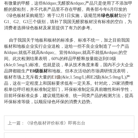
有微量的甲醛，这些&ldquo;无醛胶&rdquo;产品只是使用了不添加甲
醛的胶粘剂，并不代表产品里不存在甲醛。商务部今年6月印发的
《绿色板材采购规范》将于12月1日实施，该规范将
绿色板材
划分了
G1、G2、G3三个级别，填补了我国无醛胶板材没有标准的空白，为
消费者选择绿色板材及家居提供了有力的参考。
由于我国关于地板和板材的标准多、标准不统一，加之目前我国
板材和地板企业实行企业送检，这给一些不良企业制造了一个产品
&ldquo;就低不就高&rdquo;、宣传&ldquo;就高不就低&rdquo;的空
间。此次检测结果表明，60%的样品甲醛释放量能达到E0级
(&le;0.5mg/L)标准。也就是说，单从技术角度来看，国内不少大企业
品牌都能生产
E0级板材
和地板。但本次活动的市场调研情况表明，
板材市场上充斥着大量的
E1级
(&le;1.5mg/L)和E2级(&le;5.0mg/L)产
品，这在一定程度上和国标要求低有一定关系。针对此，29家消费维
权单位呼吁相关标准制定部门，环保标准制定应具前瞻性和科学性，
目前环保标准众多，建议规范标准、统一同类产品的检测方法，提高
环保标准等级，以顺应绿色环保的消费大趋势。
上一篇：《绿色板材评价标准》即将出台