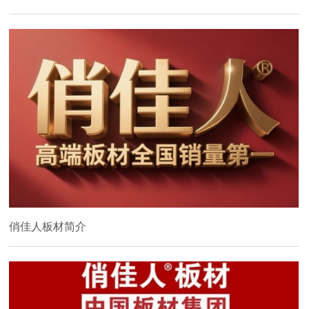
俏佳人板材简介