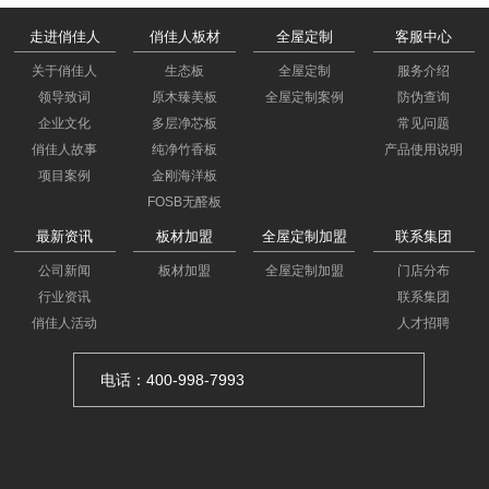
走进俏佳人
俏佳人板材
全屋定制
客服中心
关于俏佳人
生态板
全屋定制
服务介绍
领导致词
原木臻美板
全屋定制案例
防伪查询
企业文化
多层净芯板
常见问题
俏佳人故事
纯净竹香板
产品使用说明
项目案例
金刚海洋板
FOSB无醛板
最新资讯
板材加盟
全屋定制加盟
联系集团
公司新闻
板材加盟
全屋定制加盟
门店分布
行业资讯
联系集团
俏佳人活动
人才招聘
电话：400-998-7993