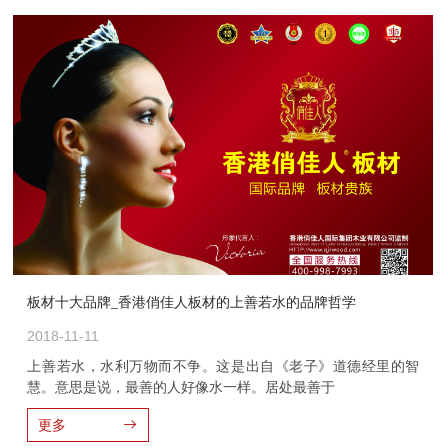
板材十大品牌_香港俏佳人板材的上善若水的品牌哲学
2018-11-11
上善若水，水利万物而不争。这是出自《老子》道德经里的智
慧。意思是说，最善的人好像水一样。居处最善于
更多