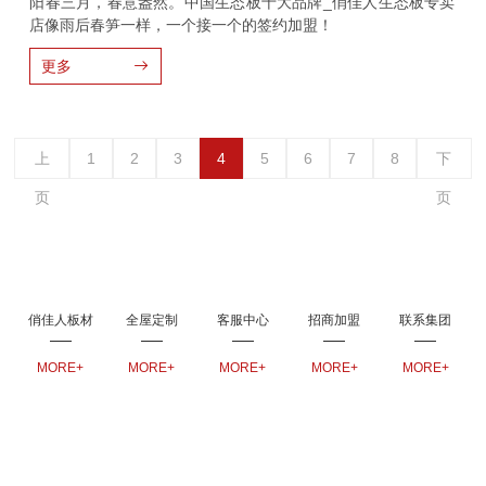
阳春三月，春意盎然。中国生态板十大品牌_俏佳人生态板专卖
店像雨后春笋一样，一个接一个的签约加盟！
更多
上
1
2
3
4
5
6
7
8
下
页
页
俏佳人板材
全屋定制
客服中心
招商加盟
联系集团
MORE+
MORE+
MORE+
MORE+
MORE+