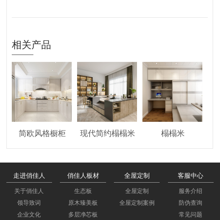
相关产品
简欧风格橱柜
现代简约榻榻米
榻榻米
走进俏佳人
俏佳人板材
全屋定制
客服中心
关于俏佳人
生态板
全屋定制
服务介绍
领导致词
原木臻美板
全屋定制案例
防伪查询
企业文化
多层净芯板
常见问题