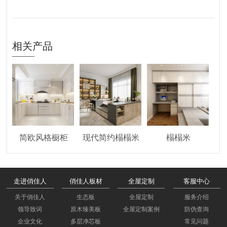
相关产品
简欧风格橱柜
现代简约榻榻米
榻榻米
走进俏佳人
俏佳人板材
全屋定制
客服中心
关于俏佳人
生态板
全屋定制
服务介绍
领导致词
原木臻美板
全屋定制案例
防伪查询
企业文化
多层净芯板
常见问题