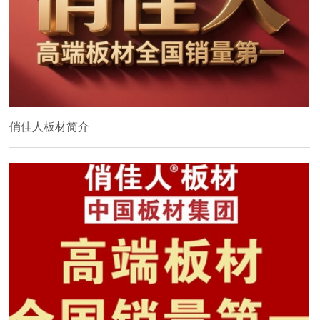
俏佳人板材简介