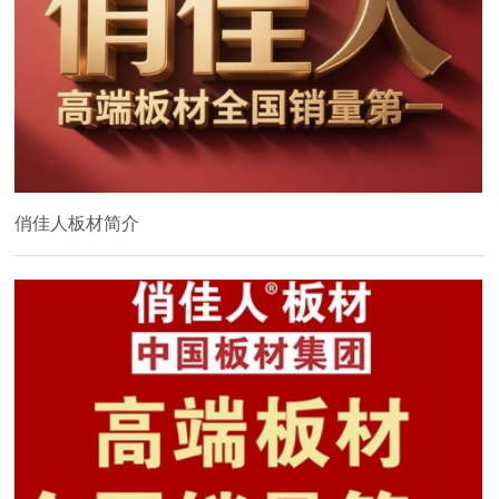
俏佳人板材简介