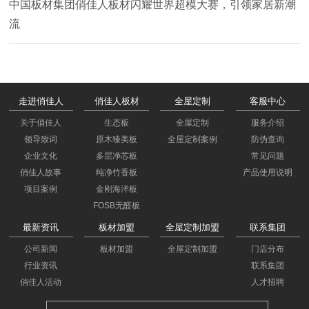
中国板材集团俏佳人板材闪耀世界超模大赛，引领家居新潮
流
走进俏佳人
俏佳人板材
全屋定制
客服中心
关于俏佳人
生态板
全屋定制
服务介绍
领导致词
原木臻美板
全屋定制案例
防伪查询
企业文化
多层净芯板
常见问题
俏佳人故事
纯净竹香板
产品使用说明
项目案例
金刚海洋板
FOSB无醛板
最新资讯
板材加盟
全屋定制加盟
联系集团
公司新闻
板材加盟
全屋定制加盟
门店分布
行业资讯
联系集团
俏佳人活动
人才招聘