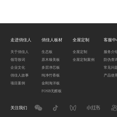
走进俏佳人
俏佳人板材
全屋定制
客服中
关于俏佳人
生态板
全屋定制
服务介
领导致词
原木臻美板
全屋定制案例
防伪查
企业文化
多层净芯板
常见问
俏佳人故事
纯净竹香板
产品使
项目案例
金刚海洋板
FOSB无醛板
关注我们