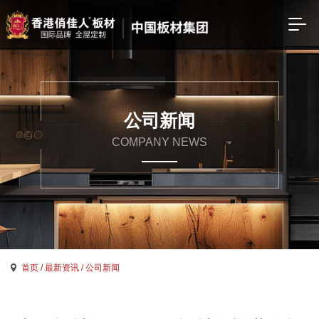
公司新闻
COMPANY NEWS
首页
/ 最新资讯
/ 公司新闻