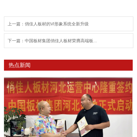
上一篇：俏佳人板材的VI形象系统全新升级
下一篇：中国板材集团俏佳人板材荣膺高端板...
热点新闻