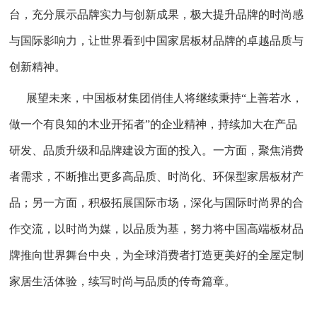
台，充分展示品牌实力与创新成果，极大提升品牌的时尚感
与国际影响力，让世界看到中国家居板材品牌的卓越品质与
创新精神。
展望未来，中国板材集团俏佳人将继续秉持“上善若水，
做一个有良知的木业开拓者”的企业精神，持续加大在产品
研发、品质升级和品牌建设方面的投入。一方面，聚焦消费
者需求，不断推出更多高品质、时尚化、环保型家居板材产
品；另一方面，积极拓展国际市场，深化与国际时尚界的合
作交流，以时尚为媒，以品质为基，努力将中国高端板材品
牌推向世界舞台中央，为全球消费者打造更美好的全屋定制
家居生活体验，续写时尚与品质的传奇篇章。